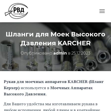
П
Е
Р
Е
Шланги для Моек Высокого
К
Л
Давления KARCHER
Ю
Ч
И
Опубликовано
admin
в
25.12.2023
Т
Ь
Н
А
В
Рукав для моечных аппаратов KАRCHER (Шланг
И
Г
Керхер)
используется в
Моечных Аппаратах
А
Высокого Давления
.
Ц
И
Для Вашего удобства мы изготавливаем рукава в
Ю
любом исполнении, любой длины и в кратчайшие